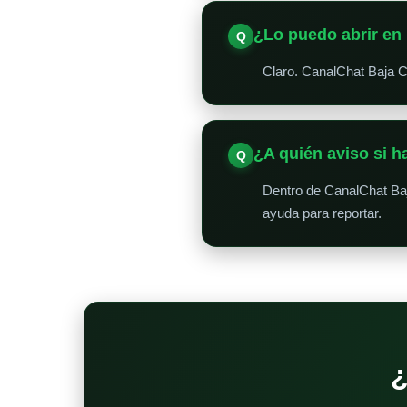
¿Lo puedo abrir en 
Claro. CanalChat Baja Ca
¿A quién aviso si 
Dentro de CanalChat Baj
ayuda para reportar.
¿