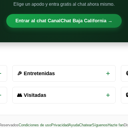
Elige un apodo y entra gratis al chat ahora mismo.
Entrar al chat CanalChat Baja California →
🎉 Entretenidas
👥 Visitadas

Reservados
Condiciones de uso
Privacidad
Ayuda
Chatear
Síguenos
Hazte fan
Di