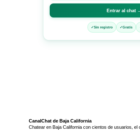
para
Entrar al chat 
entrar
al
chat
Sin registro
Gratis
CanalChat de Baja California
Chatear en Baja California con cientos de usuarios, el