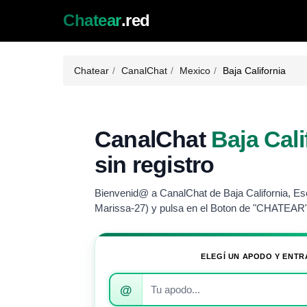
Chatear
.red
Chatear
CanalChat
Mexico
Baja California
CanalChat
Baja Cali
sin registro
Bienvenid@ a CanalChat de Baja California, Esc
Marissa-27) y pulsa en el Boton de "CHATEAR"
ELEGÍ UN APODO Y ENTR
Introduce
@
tu
apodo