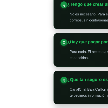
¿Tengo que crear u
No es necesario. Para en
correos, sin contraseña
¿Hay que pagar par
Para nada. El acceso a 
escondidos.
¿Qué tan seguro e
CanalChat Baja Californ
te pedimos información 