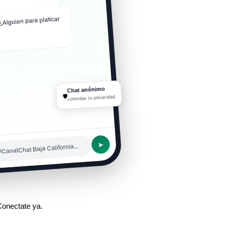
¿Alguien para platicar
n expectativas y mira
Chat anónimo
🛡
controlas tu privacidad
➤
#CanalChat Baja California...
Conectate ya.