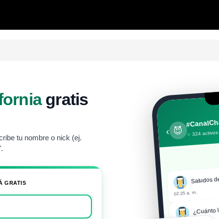
fornia
gratis
#CanalCha
😈
‹
324 activos
ribe tu nombre o nick (ej.
.
Saludos d
Á GRATIS
02:25 a. m.
¿Cuánto l