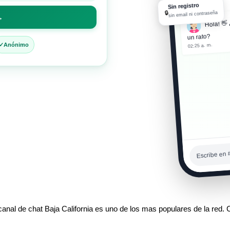
02:25 a. m.
Sin registro
🔒
sin email ni contraseña
→
Hola! 👋 
un rato?
Anónimo
02:25 a. m.
Entré si
02:25 a. m.
Escribe en 
 canal de chat Baja California es uno de los mas populares de la red. 