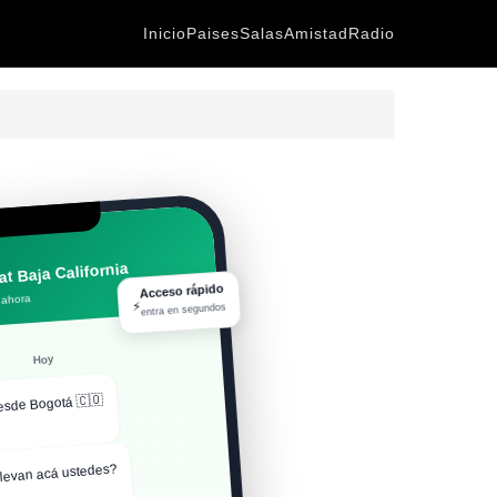
Inicio
Paises
Salas
Amistad
Radio
t Baja California
Acceso rápido
 ahora
⚡
entra en segundos
Hoy
esde Bogotá 🇨🇴
levan acá ustedes?