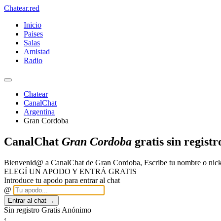
Chatear
.red
Inicio
Paises
Salas
Amistad
Radio
Chatear
CanalChat
Argentina
Gran Cordoba
CanalChat
Gran Cordoba
gratis sin registr
Bienvenid@ a CanalChat de Gran Cordoba, Escribe tu nombre o nick
ELEGÍ UN APODO Y ENTRÁ GRATIS
Introduce tu apodo para entrar al chat
@
Entrar al chat →
Sin registro
Gratis
Anónimo
‹