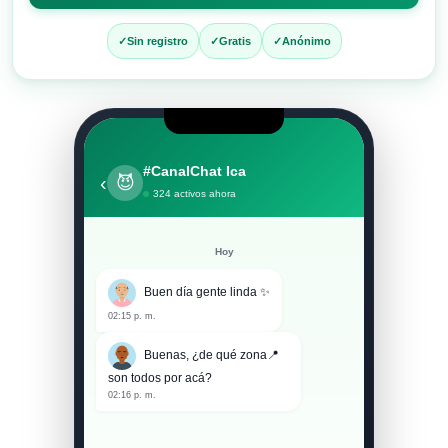
entrar
al
Sin registro
Gratis
Anónimo
chat
#CanalChat Ica
‹
😈
324 activos ahora
Hoy
Buen día gente linda ✨
02:15 p. m.
Buenas, ¿de qué zona📍
son todos por acá?
02:16 p. m.