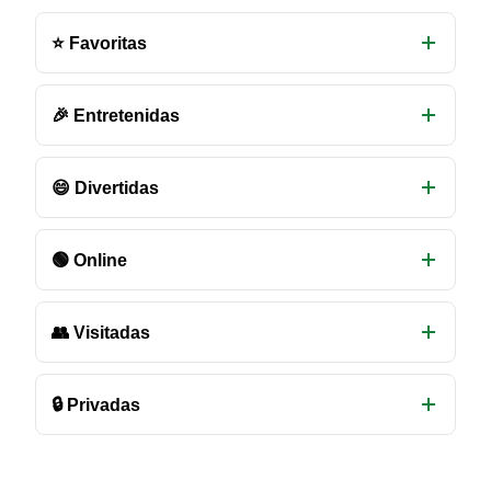
Otras
salas
⭐ Favoritas
de
chat
disponibles
🎉 Entretenidas
😄 Divertidas
🟢 Online
👥 Visitadas
🔒 Privadas