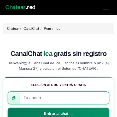
Chatear
.red
Chatear
CanalChat
Perú
Ica
CanalChat
Ica
gratis sin registro
Bienvenid@ a CanalChat de Ica, Escribe tu nombre o nick (ej.
Marissa-27) y pulsa en el Boton de "CHATEAR".
ELEGÍ UN APODO Y ENTRÁ GRATIS
Introduce
@
tu
apodo
para
Entrar al chat →