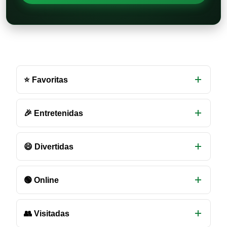
Otras
salas
⭐ Favoritas
de
chat
disponibles
🎉 Entretenidas
😄 Divertidas
🟢 Online
👥 Visitadas