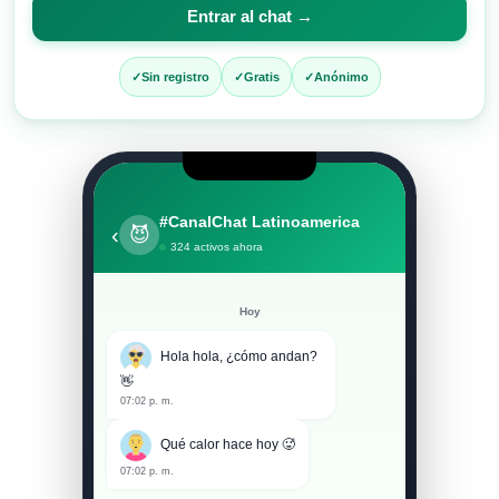
para
Entrar al chat →
entrar
al
Sin registro
Gratis
Anónimo
chat
#CanalChat Latinoamerica
‹
😈
324 activos ahora
Hoy
Hola hola, ¿cómo andan?
👋
07:02 p. m.
Qué calor hace hoy 🥵
07:02 p. m.