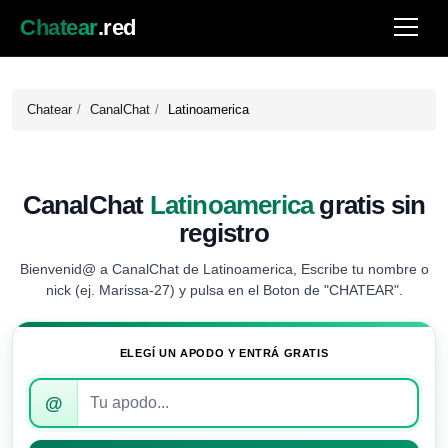
Chatear
.red
Chatear
CanalChat
Latinoamerica
CanalChat
Latinoamerica
gratis sin
registro
Bienvenid@ a CanalChat de Latinoamerica, Escribe tu nombre o
nick (ej. Marissa-27) y pulsa en el Boton de "CHATEAR".
ELEGÍ UN APODO Y ENTRÁ GRATIS
Introduce
@
tu
apodo