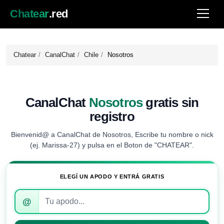
Chatear
.red
Chatear
CanalChat
Chile
Nosotros
CanalChat
Nosotros
gratis sin
registro
Bienvenid@ a CanalChat de Nosotros, Escribe tu nombre o nick
(ej. Marissa-27) y pulsa en el Boton de "CHATEAR".
ELEGÍ UN APODO Y ENTRÁ GRATIS
Introduce
@
tu
apodo