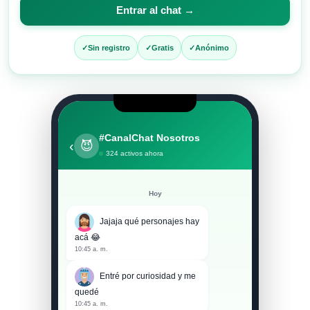
para
Entrar al chat →
entrar
al
Sin registro
Gratis
Anónimo
chat
#CanalChat Nosotros
‹
😈
324 activos ahora
Hoy
Jajaja qué personajes hay
acá 😂
10:45 a. m.
Entré por curiosidad y me
quedé
10:45 a. m.