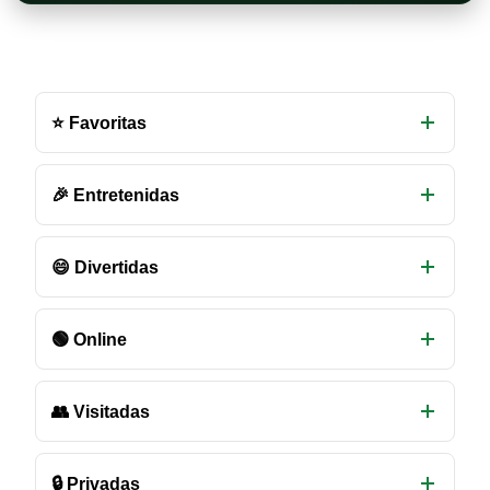
Otras
salas
⭐ Favoritas
de
chat
disponibles
🎉 Entretenidas
😄 Divertidas
🟢 Online
👥 Visitadas
🔒 Privadas