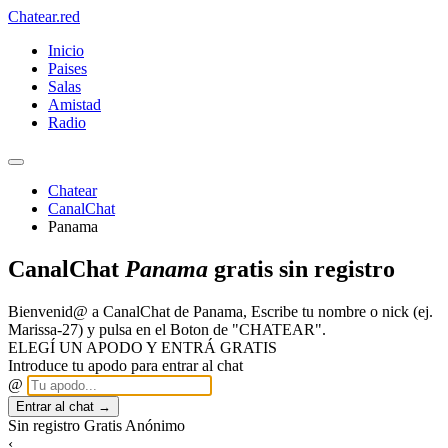
Chatear
.red
Inicio
Paises
Salas
Amistad
Radio
Chatear
CanalChat
Panama
CanalChat
Panama
gratis sin registro
Bienvenid@ a CanalChat de Panama, Escribe tu nombre o nick (ej.
Marissa-27) y pulsa en el Boton de "CHATEAR".
ELEGÍ UN APODO Y ENTRÁ GRATIS
Introduce tu apodo para entrar al chat
@
Entrar al chat →
Sin registro
Gratis
Anónimo
‹