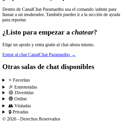
Dentro de CanalChat Paramaribo usa el comando /admin para
llamar a un moderador. También puedes ir a la sección de ayuda
para reportar.
¿Listo para empezar a
chatear
?
Elige un apodo y entra gratis al chat ahora mismo.
Entrar al chat CanalChat Paramaribo →
Otras salas de chat disponibles
⭐ Favoritas
🎉 Entretenidas
😄 Divertidas
🟢 Online
👥 Visitadas
🔒 Privadas
© 2026 - Derechos Reservados
Condiciones de uso
Privacidad
Ayuda
Chatear
Síguenos
Hazte fan
Diseñado por ZeroCool