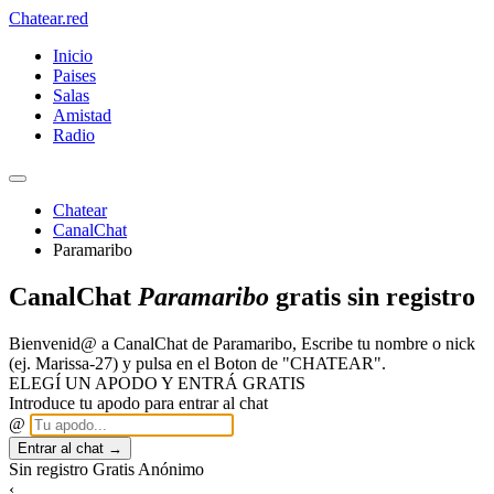
Chatear
.red
Inicio
Paises
Salas
Amistad
Radio
Chatear
CanalChat
Paramaribo
CanalChat
Paramaribo
gratis sin registro
Bienvenid@ a CanalChat de Paramaribo, Escribe tu nombre o nick
(ej. Marissa-27) y pulsa en el Boton de "CHATEAR".
ELEGÍ UN APODO Y ENTRÁ GRATIS
Introduce tu apodo para entrar al chat
@
Entrar al chat →
Sin registro
Gratis
Anónimo
‹