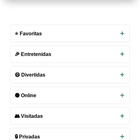
Otras
salas
⭐ Favoritas
de
chat
disponibles
🎉 Entretenidas
😄 Divertidas
🟢 Online
👥 Visitadas
🔒 Privadas