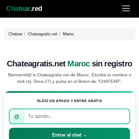
Chatear
.red
Chatear
Chateagratis.net
Maroc
Chateagratis.net
Maroc
sin registro
Bienvenid@ a Chateagratis.net de Maroc, Escribe tu nombre o
nick (ej. Dora-27) y pulsa en el Boton de "CHATEAR".
ELEGÍ UN APODO Y ENTRÁ GRATIS
Introduce
@
tu
apodo
para
Entrar al chat →