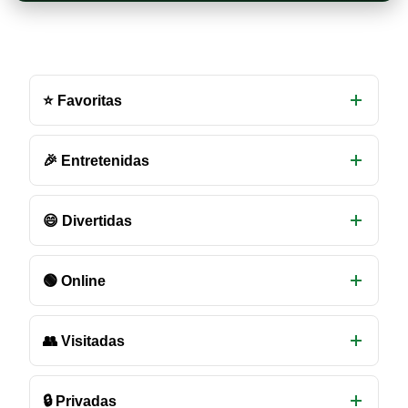
Otras
salas
⭐ Favoritas
de
chat
disponibles
🎉 Entretenidas
😄 Divertidas
🟢 Online
👥 Visitadas
🔒 Privadas