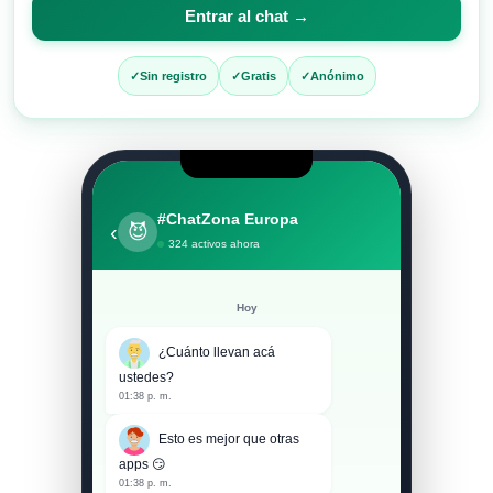
para
Entrar al chat →
entrar
al
Sin registro
Gratis
Anónimo
chat
#ChatZona Europa
‹
😈
324 activos ahora
Hoy
¿Cuánto llevan acá
ustedes?
01:38 p. m.
Esto es mejor que otras
apps 😏
01:38 p. m.