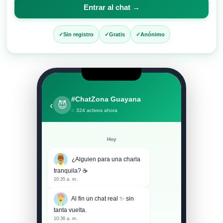
para
Entrar al chat →
entrar
al
Sin registro
Gratis
Anónimo
chat
#ChatZona Guayana
‹
😈
324 activos ahora
Hoy
¿Alguien para una charla
tranquila? ☕
10:35 a. m.
Al fin un chat real ✨ sin
tanta vuelta.
10:36 a. m.