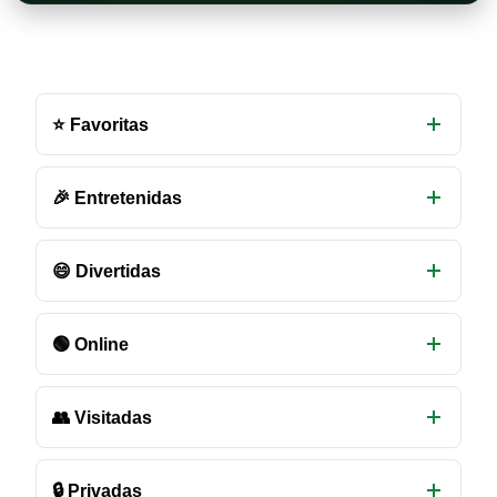
Otras
salas
⭐ Favoritas
de
chat
disponibles
🎉 Entretenidas
😄 Divertidas
🟢 Online
👥 Visitadas
🔒 Privadas