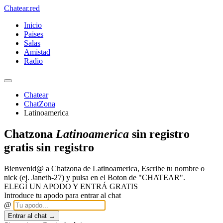
Chatear
.red
Inicio
Paises
Salas
Amistad
Radio
Chatear
ChatZona
Latinoamerica
Chatzona
Latinoamerica
sin registro
gratis sin registro
Bienvenid@ a Chatzona de Latinoamerica, Escribe tu nombre o
nick (ej. Janeth-27) y pulsa en el Boton de "CHATEAR".
ELEGÍ UN APODO Y ENTRÁ GRATIS
Introduce tu apodo para entrar al chat
@
Entrar al chat →