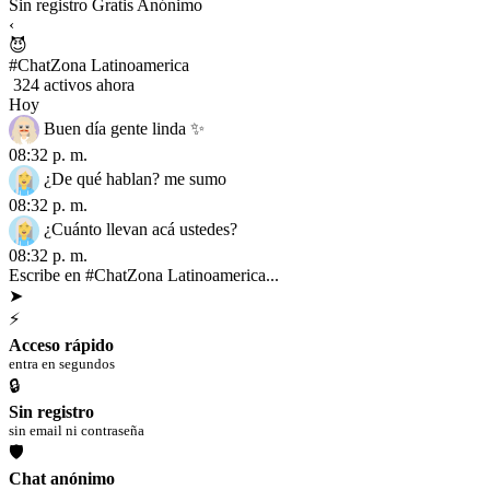
Sin registro
Gratis
Anónimo
‹
😈
#ChatZona Latinoamerica
324 activos ahora
Hoy
Buen día gente linda ✨
08:32 p. m.
¿De qué hablan? me sumo
08:32 p. m.
¿Cuánto llevan acá ustedes?
08:32 p. m.
Escribe en #ChatZona Latinoamerica...
➤
⚡
Acceso rápido
entra en segundos
🔒
Sin registro
sin email ni contraseña
🛡
Chat anónimo