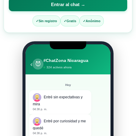
para
Entrar al chat →
entrar
al
Sin registro
Gratis
Anónimo
chat
#ChatZona Nicaragua
‹
😈
324 activos ahora
Hoy
Entré sin expectativas y
mira
04:36 p. m.
Entré por curiosidad y me
quedé
04:36 p. m.