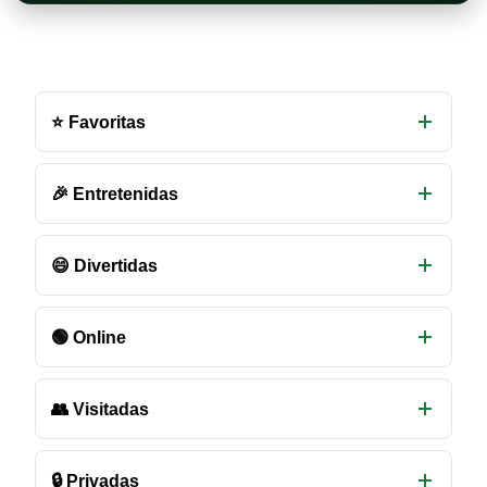
Otras
salas
⭐ Favoritas
de
chat
disponibles
🎉 Entretenidas
😄 Divertidas
🟢 Online
👥 Visitadas
🔒 Privadas