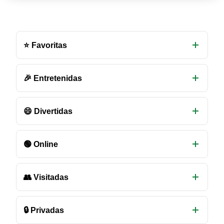
Otras
salas
⭐ Favoritas
de
chat
disponibles
🎉 Entretenidas
😄 Divertidas
🟢 Online
👥 Visitadas
🔒 Privadas