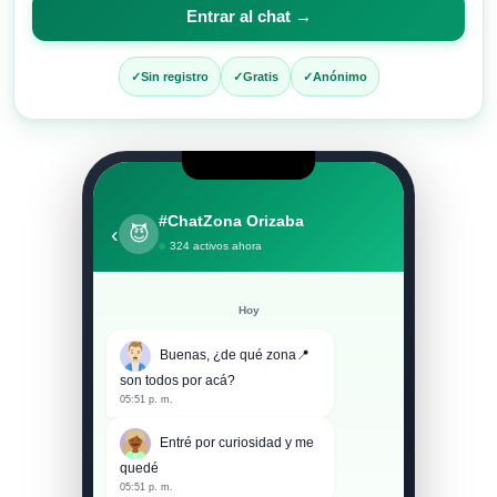
para
Entrar al chat →
entrar
al
Sin registro
Gratis
Anónimo
chat
#ChatZona Orizaba
‹
😈
324 activos ahora
Hoy
Buenas, ¿de qué zona📍
son todos por acá?
05:51 p. m.
Entré por curiosidad y me
quedé
05:51 p. m.