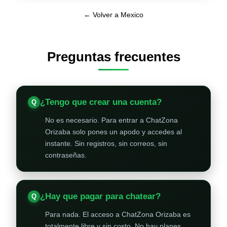
← Volver a Mexico
Preguntas frecuentes
¿Tengo que crear una cuenta?
No es necesario. Para entrar a ChatZona
Orizaba solo pones un apodo y accedes al
instante. Sin registros, sin correos, sin
contraseñas.
¿Hay que pagar para chatear?
Para nada. El acceso a ChatZona Orizaba es
totalmente libre y sin costo. No hay planes