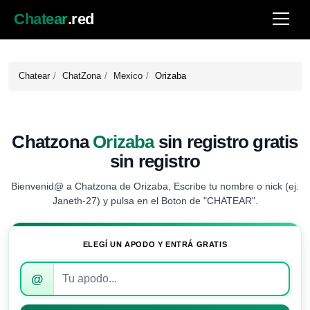
Chatear
.red
Chatear
ChatZona
Mexico
Orizaba
Chatzona
Orizaba
sin registro gratis
sin registro
Bienvenid@ a Chatzona de Orizaba, Escribe tu nombre o nick (ej.
Janeth-27) y pulsa en el Boton de "CHATEAR".
ELEGÍ UN APODO Y ENTRÁ GRATIS
Introduce
@
tu
apodo