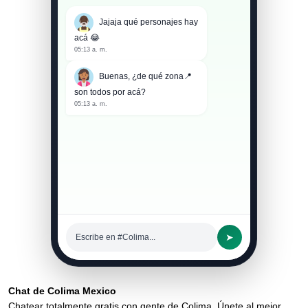
Jajaja qué personajes hay
acá 😂
05:13 a. m.
Buenas, ¿de qué zona📍
son todos por acá?
05:13 a. m.
➤
Escribe en #Colima...
Chat de Colima Mexico
Chatear totalmente gratis con gente de Colima. Únete al mejor