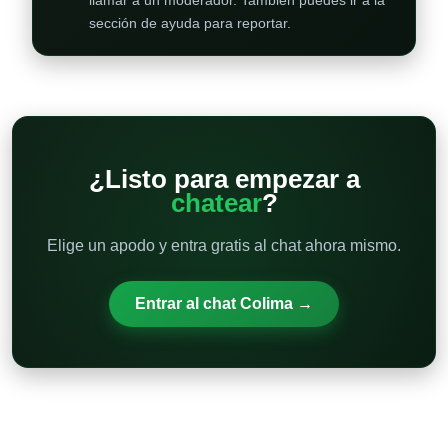
llamar a un moderador. También puedes ir a la
sección de ayuda para reportar.
¿Listo para empezar a
chatear
?
Elige un apodo y entra gratis al chat ahora mismo.
Entrar al chat Colima →
Otras