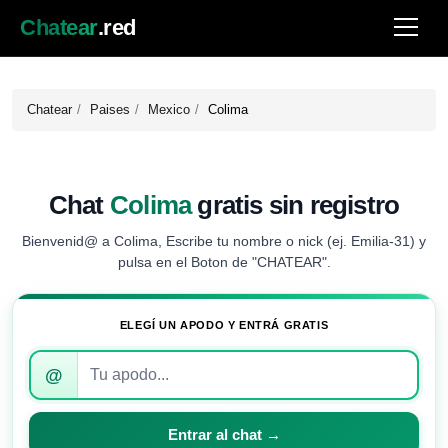
Chatear
.red
Chatear
Paises
Mexico
Colima
Chat
Colima
gratis sin registro
Bienvenid@ a Colima, Escribe tu nombre o nick (ej. Emilia-31) y
pulsa en el Boton de "CHATEAR".
ELEGÍ UN APODO Y ENTRÁ GRATIS
Introduce
@
tu
apodo
para
Entrar al chat →