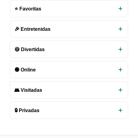
salas
⭐ Favoritas
de
chat
disponibles
🎉 Entretenidas
😄 Divertidas
🟢 Online
👥 Visitadas
🔒 Privadas