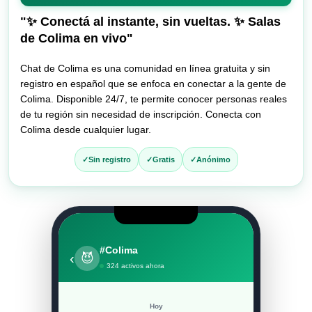
entrar
al
"✨ Conectá al instante, sin vueltas. ✨ Salas
chat
de Colima en vivo"
Chat de Colima es una comunidad en línea gratuita y sin
registro en español que se enfoca en conectar a la gente de
Colima. Disponible 24/7, te permite conocer personas reales
de tu región sin necesidad de inscripción. Conecta con
Colima desde cualquier lugar.
Sin registro
Gratis
Anónimo
#Colima
‹
😈
324 activos ahora
Hoy