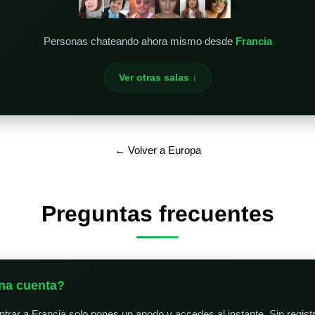
+
Personas chateando ahora mismo desde
Francia
Ver otras salas ↓
← Volver a Europa
Preguntas frecuentes
na cuenta?
trar a Francia solo pones un apodo y accedes al instante. Sin registr