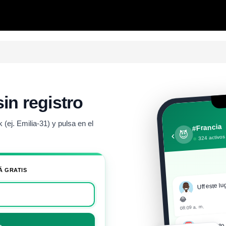
sin registro
(ej. Emilia-31) y pulsa en el
#Francia
😈
‹
324 activos
Á GRATIS
Uff este lu
😂
08:09 a. m.
Che esto
→