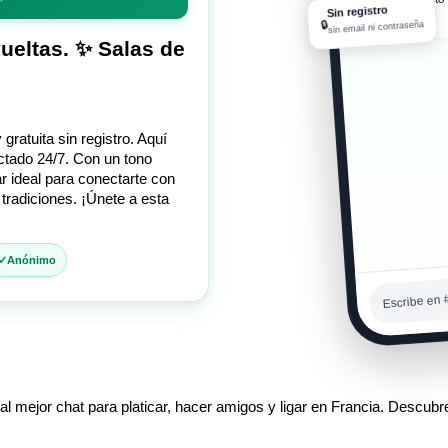
Sin registro
08:09 a. m.
🔒
sin email ni contraseña
vueltas. ✨ Salas de
gratuita sin registro. Aquí
ctado 24/7. Con un tono
ar ideal para conectarte con
tradiciones. ¡Únete a esta
Anónimo
Escribe en #
l mejor chat para platicar, hacer amigos y ligar en Francia. Descubre