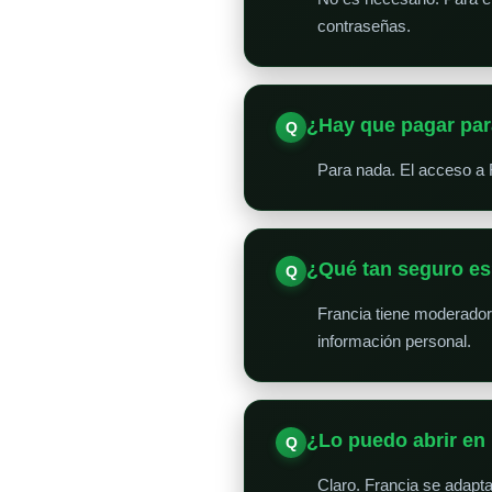
contraseñas.
¿Hay que pagar par
Para nada. El acceso a 
¿Qué tan seguro e
Francia tiene moderado
información personal.
¿Lo puedo abrir en 
Claro. Francia se adapta