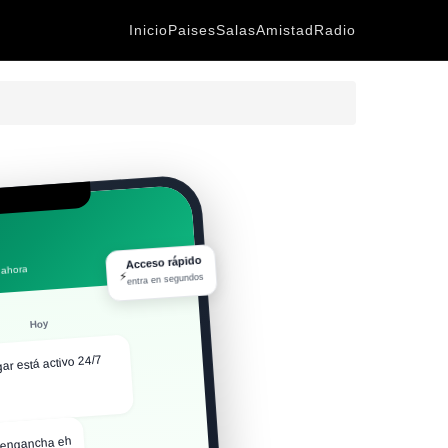
Inicio
Paises
Salas
Amistad
Radio
Acceso rápido
 ahora
⚡
entra en segundos
Hoy
gar está activo 24/7
 engancha eh