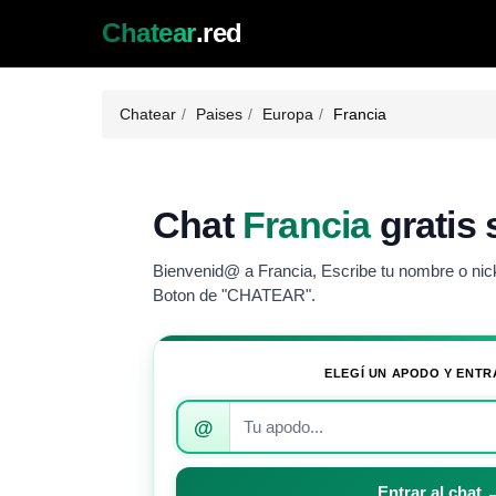
Chatear
.red
Chatear
Paises
Europa
Francia
Chat
Francia
gratis 
Bienvenid@ a Francia, Escribe tu nombre o nick 
Boton de "CHATEAR".
ELEGÍ UN APODO Y ENTR
Introduce
@
tu
apodo
para
Entrar al chat 