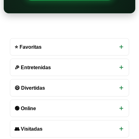
Otras
salas
⭐ Favoritas
de
chat
disponibles
🎉 Entretenidas
😄 Divertidas
🟢 Online
👥 Visitadas