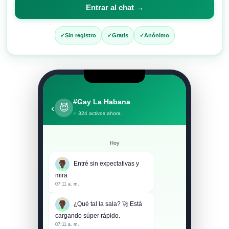
para
Entrar al chat →
entrar
al
Sin registro
Gratis
Anónimo
chat
#Gay La Habana
‹
😈
324 activos ahora
Hoy
Entré sin expectativas y
mira
07:11 a. m.
¿Qué tal la sala? 🚀 Está
cargando súper rápido.
07:11 a. m.