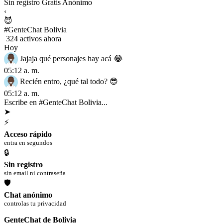
Sin registro
Gratis
Anónimo
‹
😈
#GenteChat Bolivia
324 activos ahora
Hoy
Jajaja qué personajes hay acá 😂
05:12 a. m.
Recién entro, ¿qué tal todo? 😎
05:12 a. m.
Escribe en #GenteChat Bolivia...
➤
⚡
Acceso rápido
entra en segundos
🔒
Sin registro
sin email ni contraseña
🛡
Chat anónimo
controlas tu privacidad
GenteChat de Bolivia