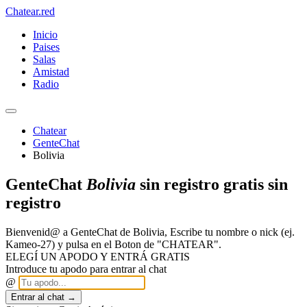
Chatear
.red
Inicio
Paises
Salas
Amistad
Radio
Chatear
GenteChat
Bolivia
GenteChat
Bolivia
sin registro gratis sin
registro
Bienvenid@ a GenteChat de Bolivia, Escribe tu nombre o nick (ej.
Kameo-27) y pulsa en el Boton de "CHATEAR".
ELEGÍ UN APODO Y ENTRÁ GRATIS
Introduce tu apodo para entrar al chat
@
Entrar al chat →