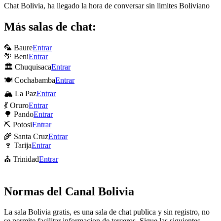
Chat Bolivia, ha llegado la hora de conversar sin limites Boliviano
Más salas de chat:
🦜 Baure
Entrar
🌴 Beni
Entrar
🏛 Chuquisaca
Entrar
🍽 Cochabamba
Entrar
🏔 La Paz
Entrar
💃 Oruro
Entrar
🌳 Pando
Entrar
⛏ Potosi
Entrar
🌾 Santa Cruz
Entrar
🍷 Tarija
Entrar
⛪ Trinidad
Entrar
Normas del Canal Bolivia
La sala Bolivia gratis, es una sala de chat publica y sin registro, no
se permite facilitar informacion de terceros. Sigue las siguientes