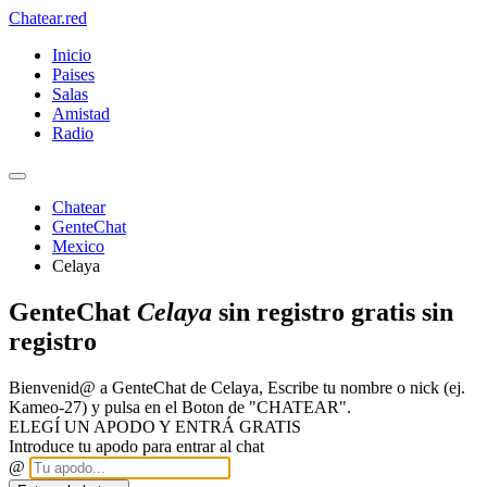
Chatear
.red
Inicio
Paises
Salas
Amistad
Radio
Chatear
GenteChat
Mexico
Celaya
GenteChat
Celaya
sin registro gratis sin
registro
Bienvenid@ a GenteChat de Celaya, Escribe tu nombre o nick (ej.
Kameo-27) y pulsa en el Boton de "CHATEAR".
ELEGÍ UN APODO Y ENTRÁ GRATIS
Introduce tu apodo para entrar al chat
@