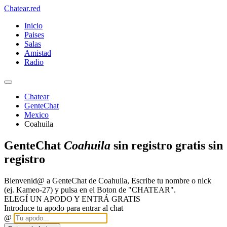
Chatear
.red
Inicio
Paises
Salas
Amistad
Radio
Chatear
GenteChat
Mexico
Coahuila
GenteChat
Coahuila
sin registro gratis sin
registro
Bienvenid@ a GenteChat de Coahuila, Escribe tu nombre o nick
(ej. Kameo-27) y pulsa en el Boton de "CHATEAR".
ELEGÍ UN APODO Y ENTRÁ GRATIS
Introduce tu apodo para entrar al chat
@