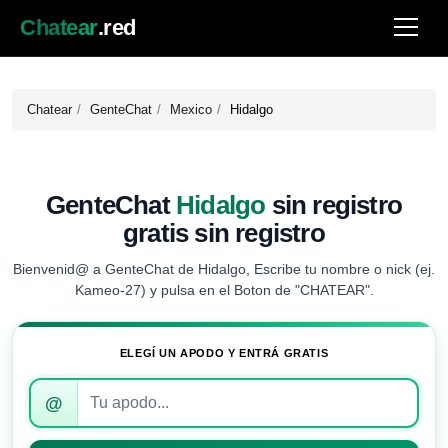
Chatear
.red
Chatear
GenteChat
Mexico
Hidalgo
GenteChat
Hidalgo
sin registro
gratis sin registro
Bienvenid@ a GenteChat de Hidalgo, Escribe tu nombre o nick (ej.
Kameo-27) y pulsa en el Boton de "CHATEAR".
ELEGÍ UN APODO Y ENTRÁ GRATIS
Introduce
@
tu
apodo