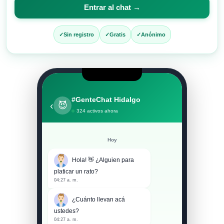
para
Entrar al chat →
entrar
al
Sin registro
Gratis
Anónimo
chat
#GenteChat Hidalgo
‹
😈
324 activos ahora
Hoy
Hola! 👋 ¿Alguien para
platicar un rato?
04:27 a. m.
¿Cuánto llevan acá
ustedes?
04:27 a. m.