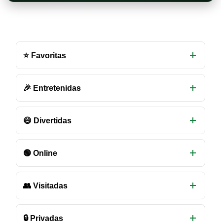
Otras
salas
⭐ Favoritas
de
chat
disponibles
🎉 Entretenidas
😄 Divertidas
🟢 Online
👥 Visitadas
🔒 Privadas