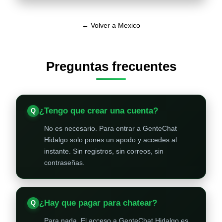
← Volver a Mexico
Preguntas frecuentes
¿Tengo que crear una cuenta?
No es necesario. Para entrar a GenteChat
Hidalgo solo pones un apodo y accedes al
instante. Sin registros, sin correos, sin
contraseñas.
¿Hay que pagar para chatear?
Para nada. El acceso a GenteChat Hidalgo es