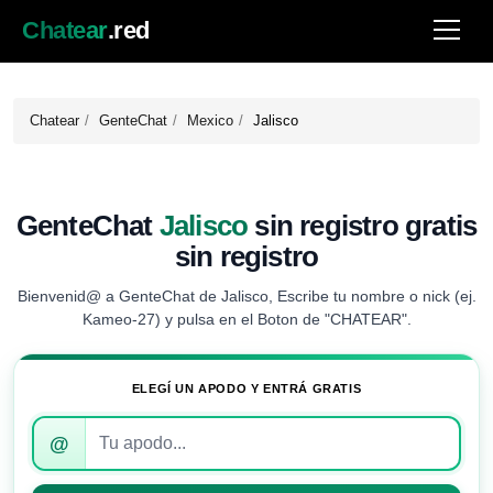
Chatear
.red
Chatear
GenteChat
Mexico
Jalisco
GenteChat
Jalisco
sin registro gratis
sin registro
Bienvenid@ a GenteChat de Jalisco, Escribe tu nombre o nick (ej.
Kameo-27) y pulsa en el Boton de "CHATEAR".
ELEGÍ UN APODO Y ENTRÁ GRATIS
Introduce
@
tu
apodo