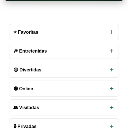
Otras
salas
⭐ Favoritas
de
chat
disponibles
🎉 Entretenidas
😄 Divertidas
🟢 Online
👥 Visitadas
🔒 Privadas