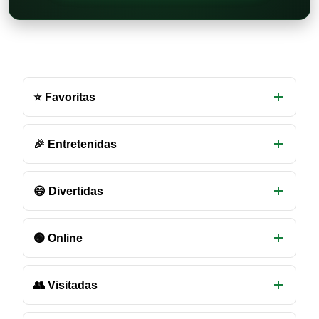
Otras
salas
⭐ Favoritas
de
chat
disponibles
🎉 Entretenidas
😄 Divertidas
🟢 Online
👥 Visitadas