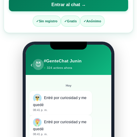
para
Entrar al chat →
entrar
al
Sin registro
Gratis
Anónimo
chat
#GenteChat Junin
‹
😈
324 activos ahora
Hoy
Entré por curiosidad y me
quedé
06:41 p. m.
Entré por curiosidad y me
quedé
06:41 p. m.