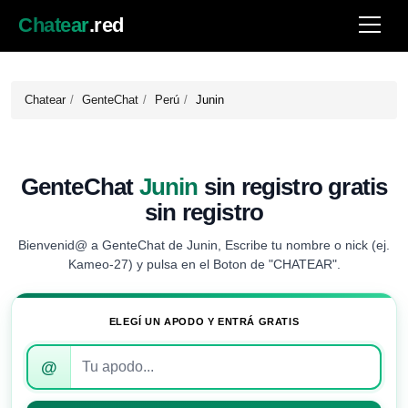
Chatear
.red
Chatear
GenteChat
Perú
Junin
GenteChat
Junin
sin registro gratis
sin registro
Bienvenid@ a GenteChat de Junin, Escribe tu nombre o nick (ej.
Kameo-27) y pulsa en el Boton de "CHATEAR".
ELEGÍ UN APODO Y ENTRÁ GRATIS
Introduce
@
tu
apodo