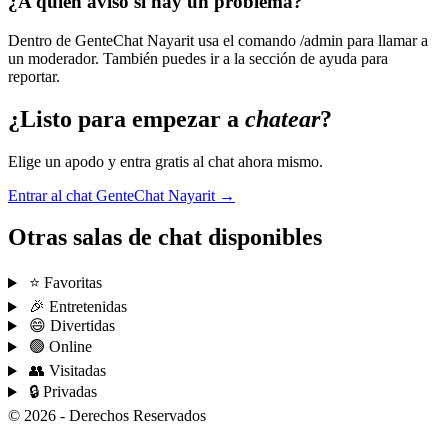
¿A quién aviso si hay un problema?
Dentro de GenteChat Nayarit usa el comando /admin para llamar a
un moderador. También puedes ir a la sección de ayuda para
reportar.
¿Listo para empezar a
chatear
?
Elige un apodo y entra gratis al chat ahora mismo.
Entrar al chat GenteChat Nayarit →
Otras salas de chat disponibles
⭐ Favoritas
🎉 Entretenidas
😄 Divertidas
🟢 Online
👥 Visitadas
🔒 Privadas
© 2026 - Derechos Reservados
Condiciones de uso
Privacidad
Ayuda
Chatear
Síguenos
Hazte fan