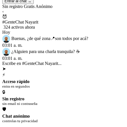
Entrar al chat →
Sin registro
Gratis
Anónimo
‹
😈
#GenteChat Nayarit
324 activos ahora
Hoy
Buenas, ¿de qué zona📍son todos por acá?
03:01 a. m.
¿Alguien para una charla tranquila? ☕
03:01 a. m.
Escribe en #GenteChat Nayarit...
➤
⚡
Acceso rápido
entra en segundos
🔒
Sin registro
sin email ni contraseña
🛡
Chat anónimo
controlas tu privacidad