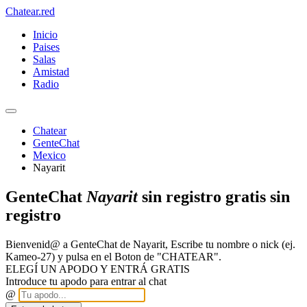
Chatear
.red
Inicio
Paises
Salas
Amistad
Radio
Chatear
GenteChat
Mexico
Nayarit
GenteChat
Nayarit
sin registro gratis sin
registro
Bienvenid@ a GenteChat de Nayarit, Escribe tu nombre o nick (ej.
Kameo-27) y pulsa en el Boton de "CHATEAR".
ELEGÍ UN APODO Y ENTRÁ GRATIS
Introduce tu apodo para entrar al chat
@