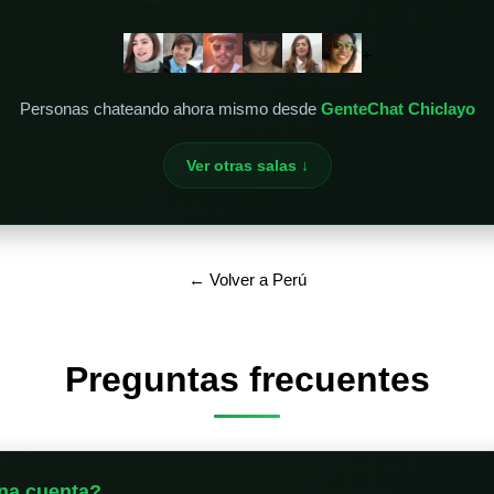
+
Personas chateando ahora mismo desde
GenteChat Chiclayo
Ver otras salas ↓
← Volver a Perú
Preguntas frecuentes
na cuenta?