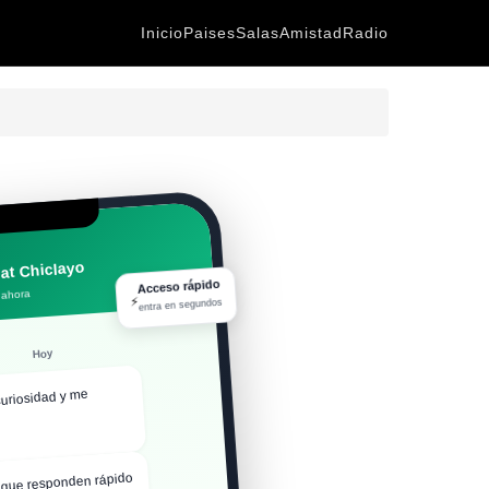
Inicio
Paises
Salas
Amistad
Radio
at Chiclayo
Acceso rápido
 ahora
⚡
entra en segundos
Hoy
curiosidad y me
que responden rápido