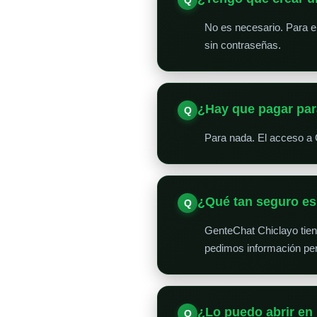
No es necesario. Para en
sin contraseñas.
¿Hay que pagar par
Para nada. El acceso a 
¿Qué tan seguro e
GenteChat Chiclayo tie
pedimos información per
¿Lo puedo abrir en 