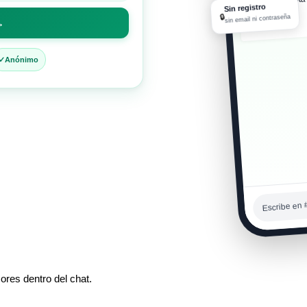
Sin registro
⚡
🔒
sin email ni contraseña
→
06:09 a. m.
Anónimo
Escribe en 
ores dentro del chat.