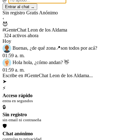
Entrar al chat →
Sin registro
Gratis
Anónimo
‹
😈
#GenteChat Leon de los Aldama
324 activos ahora
Hoy
Buenas, ¿de qué zona📍son todos por acá?
01:59 a. m.
Hola hola, ¿cómo andan? 👋
01:59 a. m.
Escribe en #GenteChat Leon de los Aldama...
➤
⚡
Acceso rápido
entra en segundos
🔒
Sin registro
sin email ni contraseña
🛡
Chat anónimo
controlas tu privacidad