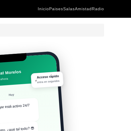
Inicio
Paises
Salas
Amistad
Radio
at Morelos
Acceso rápido
 ahora
⚡
entra en segundos
Hoy
gar está activo 24/7
tro, ¿qué tal todo? 😎