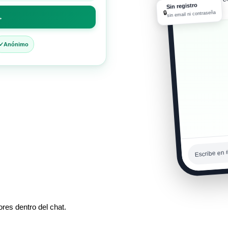
Sin registro
10:08 a. m.
🔒
sin email ni contraseña
→
Anónimo
Escribe en 
res dentro del chat.