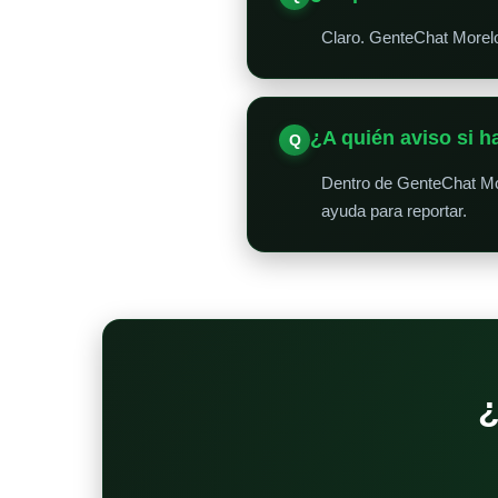
Claro. GenteChat Morelos
¿A quién aviso si 
Dentro de GenteChat Mor
ayuda para reportar.
¿