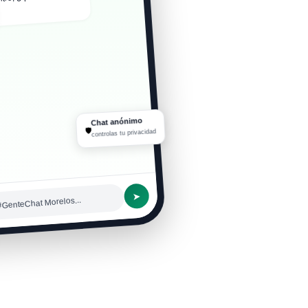
Chat anónimo
🛡
controlas tu privacidad
➤
#GenteChat Morelos...