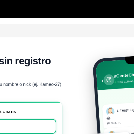
sin registro
#GenteCh
😈
‹
324 activos
u nombre o nick (ej. Kameo-27)
Uff este lu
Á GRATIS
😂
10:08 a. m.
Recién en