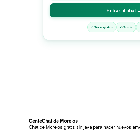
para
Entrar al chat 
entrar
al
chat
Sin registro
Gratis
GenteChat de Morelos
Chat de Morelos gratis sin java para hacer nuevos amo