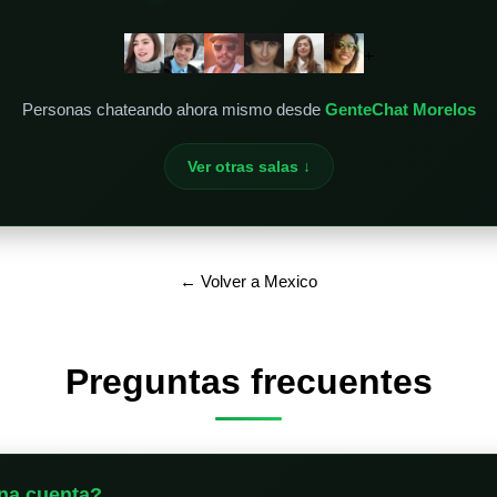
+
Personas chateando ahora mismo desde
GenteChat Morelos
Ver otras salas ↓
← Volver a Mexico
Preguntas frecuentes
na cuenta?