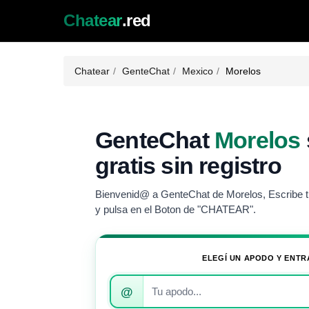
Chatear
.red
Chatear
GenteChat
Mexico
Morelos
GenteChat
Morelos
gratis sin registro
Bienvenid@ a GenteChat de Morelos, Escribe t
y pulsa en el Boton de "CHATEAR".
ELEGÍ UN APODO Y ENTR
Introduce
@
tu
apodo