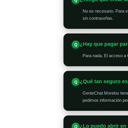
No es necesario. Para en
sin contraseñas.
¿Hay que pagar par
Para nada. El acceso a 
¿Qué tan seguro e
GenteChat Morelos tien
pedimos información per
¿Lo puedo abrir en 