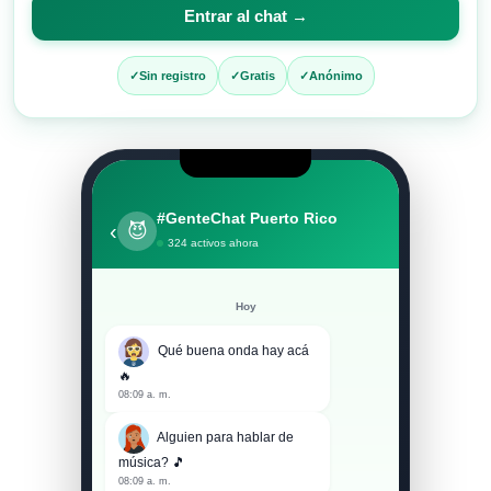
para
Entrar al chat →
entrar
al
Sin registro
Gratis
Anónimo
chat
#GenteChat Puerto Rico
‹
😈
324 activos ahora
Hoy
Qué buena onda hay acá
🔥
08:09 a. m.
Alguien para hablar de
música? 🎵
08:09 a. m.