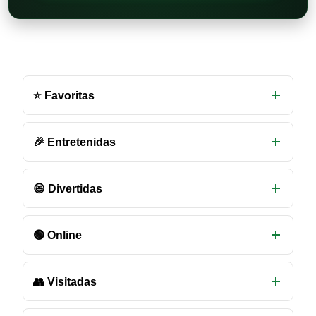
Otras
salas
⭐ Favoritas
de
chat
disponibles
🎉 Entretenidas
😄 Divertidas
🟢 Online
👥 Visitadas