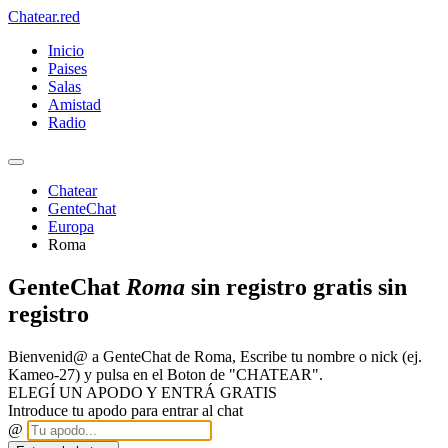
Chatear
.red
Inicio
Paises
Salas
Amistad
Radio
Chatear
GenteChat
Europa
Roma
GenteChat
Roma
sin registro gratis sin
registro
Bienvenid@ a GenteChat de Roma, Escribe tu nombre o nick (ej.
Kameo-27) y pulsa en el Boton de "CHATEAR".
ELEGÍ UN APODO Y ENTRÁ GRATIS
Introduce tu apodo para entrar al chat
@