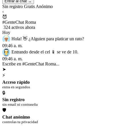
Entrar al chat →
Sin registro
Gratis
Anónimo
‹
😈
#GenteChat Roma
324 activos ahora
Hoy
Hola! 👋 ¿Alguien para platicar un rato?
09:46 a. m.
Entrando desde el cel 📱 se ve de 10.
09:46 a. m.
Escribe en #GenteChat Roma...
➤
⚡
Acceso rápido
entra en segundos
🔒
Sin registro
sin email ni contraseña
🛡
Chat anónimo
controlas tu privacidad