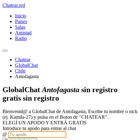
Chatear
.red
Inicio
Paises
Salas
Amistad
Radio
Chatear
GlobalChat
Chile
Antofagasta
GlobalChat
Antofagasta
sin registro
gratis sin registro
Bienvenid@ a GlobalChat de Antofagasta, Escribe tu nombre o nick
(ej. Kamila-27) y pulsa en el Boton de "CHATEAR".
ELEGÍ UN APODO Y ENTRÁ GRATIS
Introduce tu apodo para entrar al chat
@