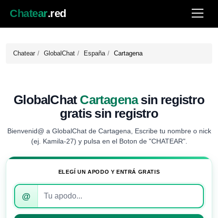
Chatear
.red
Chatear
GlobalChat
España
Cartagena
GlobalChat
Cartagena
sin registro
gratis sin registro
Bienvenid@ a GlobalChat de Cartagena, Escribe tu nombre o nick
(ej. Kamila-27) y pulsa en el Boton de "CHATEAR".
ELEGÍ UN APODO Y ENTRÁ GRATIS
Introduce
@
tu
apodo