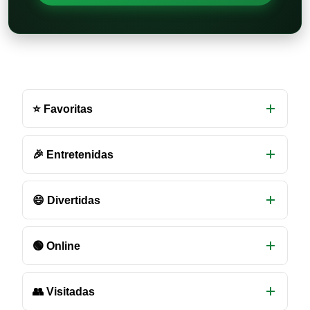
Otras
salas
⭐ Favoritas
de
chat
disponibles
🎉 Entretenidas
😄 Divertidas
🟢 Online
👥 Visitadas