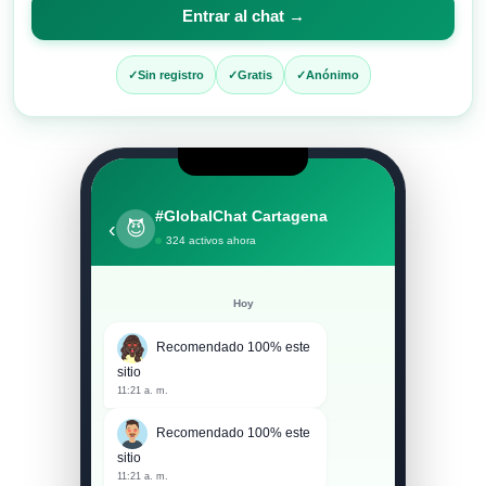
para
Entrar al chat →
entrar
al
Sin registro
Gratis
Anónimo
chat
#GlobalChat Cartagena
‹
😈
324 activos ahora
Hoy
Recomendado 100% este
sitio
11:21 a. m.
Recomendado 100% este
sitio
11:21 a. m.