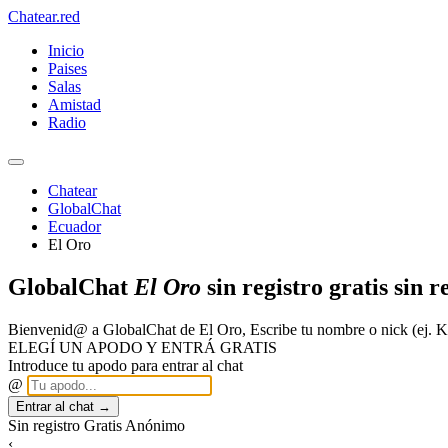
Chatear
.red
Inicio
Paises
Salas
Amistad
Radio
Chatear
GlobalChat
Ecuador
El Oro
GlobalChat
El Oro
sin registro gratis sin r
Bienvenid@ a GlobalChat de El Oro, Escribe tu nombre o nick (ej.
ELEGÍ UN APODO Y ENTRÁ GRATIS
Introduce tu apodo para entrar al chat
@
Entrar al chat →
Sin registro
Gratis
Anónimo
‹