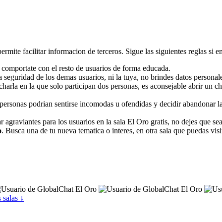
ermite facilitar informacion de terceros. Sigue las siguientes reglas si ent
y comportate con el resto de usuarios de forma educada.
 seguridad de los demas usuarios, ni la tuya, no brindes datos personale
 charla en la que solo participan dos personas, es aconsejable abrir un c
ersonas podrian sentirse incomodas u ofendidas y decidir abandonar la s
 agraviantes para los usuarios en la sala El Oro gratis, no dejes que se
o
. Busca una de tu nueva tematica o interes, en otra sala que puedas visit
 salas ↓