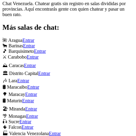
Chat Venezuela. Chatear gratis sin registro en salas divididas por
provincias. Aquí encontrarás gente con quien chatear y pasar un
buen rato.
Más salas de chat:
🌺 Aragua
Entrar
🐂 Barinas
Entrar
🎵 Barquisimeto
Entrar
⚔ Carabobo
Entrar
⛰ Caracas
Entrar
🏛 Distrito Capital
Entrar
🎶 Lara
Entrar
🛢 Maracaibo
Entrar
🌳 Maracay
Entrar
🛢 Maturin
Entrar
🏖 Miranda
Entrar
🌴 Monagas
Entrar
🎣 Sucre
Entrar
🌵 Falcon
Entrar
🏭 Valencia Venezolana
Entrar