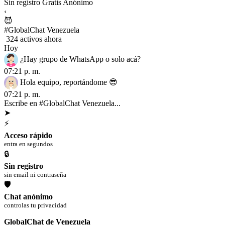
Sin registro
Gratis
Anónimo
‹
😈
#GlobalChat Venezuela
324 activos ahora
Hoy
¿Hay grupo de WhatsApp o solo acá?
07:21 p. m.
Hola equipo, reportándome 😎
07:21 p. m.
Escribe en #GlobalChat Venezuela...
➤
⚡
Acceso rápido
entra en segundos
🔒
Sin registro
sin email ni contraseña
🛡
Chat anónimo
controlas tu privacidad
GlobalChat de Venezuela