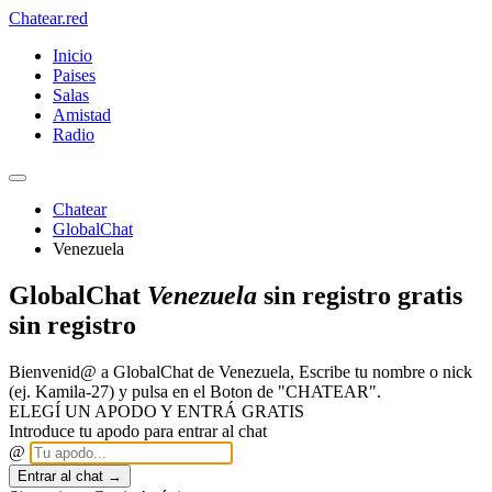
Chatear
.red
Inicio
Paises
Salas
Amistad
Radio
Chatear
GlobalChat
Venezuela
GlobalChat
Venezuela
sin registro gratis
sin registro
Bienvenid@ a GlobalChat de Venezuela, Escribe tu nombre o nick
(ej. Kamila-27) y pulsa en el Boton de "CHATEAR".
ELEGÍ UN APODO Y ENTRÁ GRATIS
Introduce tu apodo para entrar al chat
@
Entrar al chat →