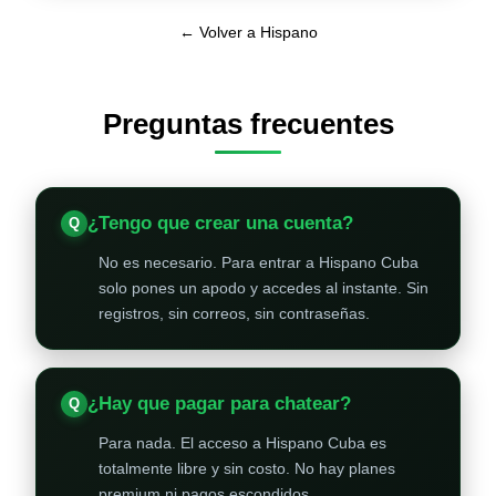
← Volver a Hispano
Preguntas frecuentes
¿Tengo que crear una cuenta?
No es necesario. Para entrar a Hispano Cuba
solo pones un apodo y accedes al instante. Sin
registros, sin correos, sin contraseñas.
¿Hay que pagar para chatear?
Para nada. El acceso a Hispano Cuba es
totalmente libre y sin costo. No hay planes
premium ni pagos escondidos.