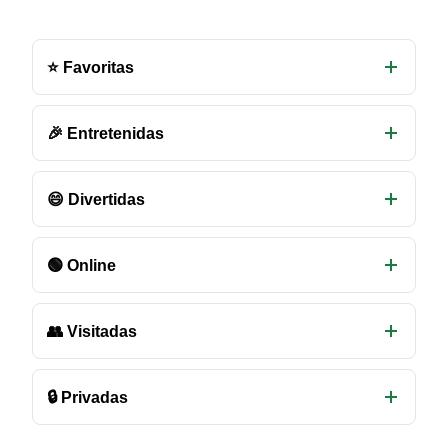
Otras
salas
⭐ Favoritas
de
chat
disponibles
🎉 Entretenidas
😄 Divertidas
🟢 Online
👥 Visitadas
🔒 Privadas