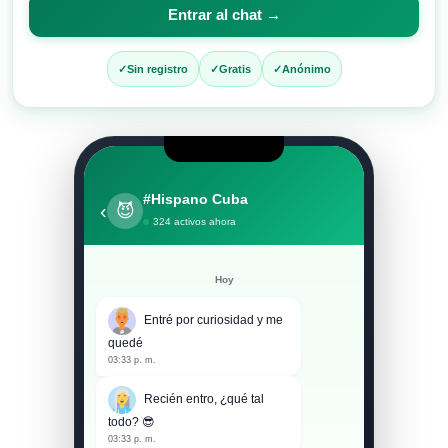
para
Entrar al chat →
entrar
al
Sin registro
Gratis
Anónimo
chat
#Hispano Cuba
‹
😈
324 activos ahora
Hoy
Entré por curiosidad y me
quedé
03:33 p. m.
Recién entro, ¿qué tal
todo? 😎
03:33 p. m.