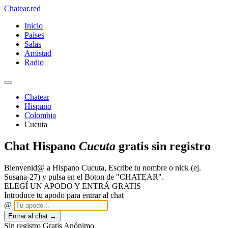
Chatear
.red
Inicio
Paises
Salas
Amistad
Radio
Chatear
Hispano
Colombia
Cucuta
Chat Hispano
Cucuta
gratis sin registro
Bienvenid@ a Hispano Cucuta, Escribe tu nombre o nick (ej.
Susana-27) y pulsa en el Boton de "CHATEAR".
ELEGÍ UN APODO Y ENTRÁ GRATIS
Introduce tu apodo para entrar al chat
@
Entrar al chat →
Sin registro
Gratis
Anónimo