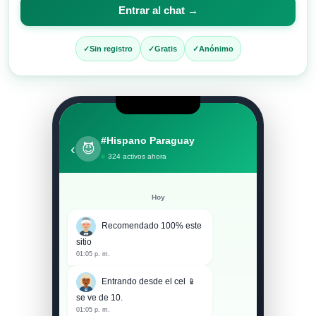
para
Entrar al chat →
entrar
al
Sin registro
Gratis
Anónimo
chat
#Hispano Paraguay
‹
😈
324 activos ahora
Hoy
Recomendado 100% este
sitio
01:05 p. m.
Entrando desde el cel 📱
se ve de 10.
01:05 p. m.