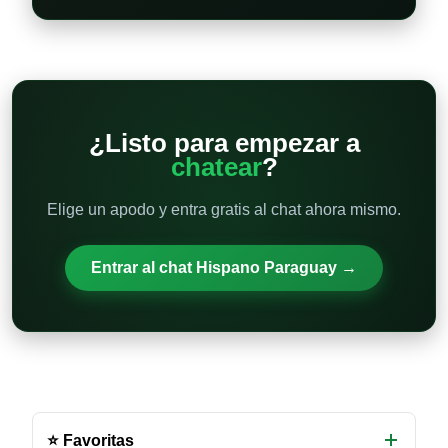
¿Listo para empezar a
chatear
?
Elige un apodo y entra gratis al chat ahora mismo.
Entrar al chat Hispano Paraguay →
Otras
salas
⭐ Favoritas