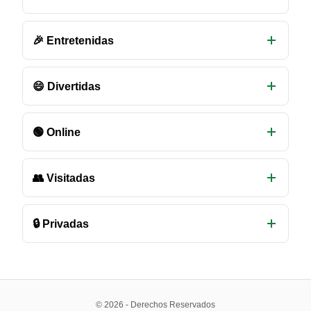
de
chat
disponibles
🎉 Entretenidas
😄 Divertidas
🟢 Online
👥 Visitadas
🔒 Privadas
© 2026 - Derechos Reservados