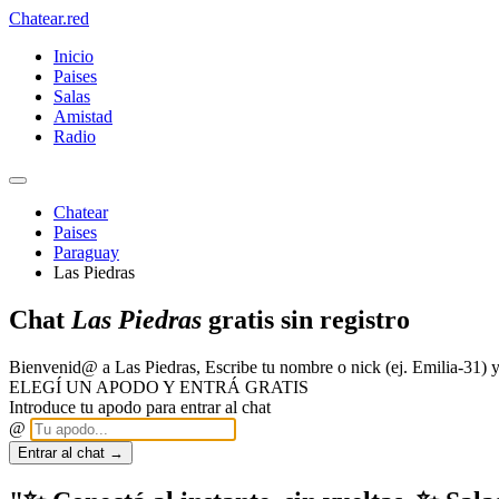
Chatear
.red
Inicio
Paises
Salas
Amistad
Radio
Chatear
Paises
Paraguay
Las Piedras
Chat
Las Piedras
gratis sin registro
Bienvenid@ a Las Piedras, Escribe tu nombre o nick (ej. Emilia-31
ELEGÍ UN APODO Y ENTRÁ GRATIS
Introduce tu apodo para entrar al chat
@
Entrar al chat →