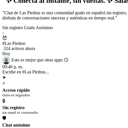
"✨ Conectá al instante, sin vueltas. ✨ Sala
"Chat de Las Piedras es una comunidad gratis en español sin registro, 
disfruta de conversaciones sinceras y auténticas en tiempo real."
Sin registro
Gratis
Anónimo
‹
😈
#Las Piedras
324 activos ahora
Hoy
Esto es mejor que otras apps 😏
09:46 p. m.
Hola equipo, reportándome 😎
09:46 p. m.
Escribe en #Las Piedras...
➤
⚡
Acceso rápido
entra en segundos
🔒
Sin registro
sin email ni contraseña