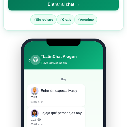
para
Entrar al chat →
entrar
al
Sin registro
Gratis
Anónimo
chat
#LatinChat Aragon
‹
😈
324 activos ahora
Hoy
Entré sin expectativas y
mira
03:07 a. m.
Jajaja qué personajes hay
acá 😂
03:07 a. m.