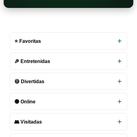
Otras
salas
⭐ Favoritas
de
chat
disponibles
🎉 Entretenidas
😄 Divertidas
🟢 Online
👥 Visitadas