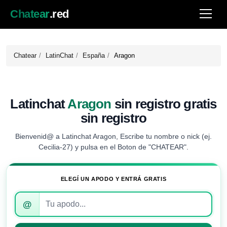
Chatear
.red
Chatear
LatinChat
España
Aragon
Latinchat
Aragon
sin registro gratis
sin registro
Bienvenid@ a Latinchat Aragon, Escribe tu nombre o nick (ej.
Cecilia-27) y pulsa en el Boton de "CHATEAR".
ELEGÍ UN APODO Y ENTRÁ GRATIS
Introduce
@
tu
apodo