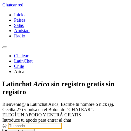
Chatear
.red
Inicio
Paises
Salas
Amistad
Radio
Chatear
LatinChat
Chile
Arica
Latinchat
Arica
sin registro gratis sin
registro
Bienvenid@ a Latinchat Arica, Escribe tu nombre o nick (ej.
Cecilia-27) y pulsa en el Boton de "CHATEAR".
ELEGÍ UN APODO Y ENTRÁ GRATIS
Introduce tu apodo para entrar al chat
@