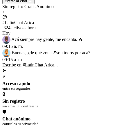
Entrar al chat →
Sin registro
Gratis
Anónimo
‹
😈
#LatinChat Arica
324 activos ahora
Hoy
Acá siempre hay gente, me encanta. 🔥
09:15 a. m.
Buenas, ¿de qué zona📍son todos por acá?
09:15 a. m.
Escribe en #LatinChat Arica...
➤
⚡
Acceso rápido
entra en segundos
🔒
Sin registro
sin email ni contraseña
🛡
Chat anónimo
controlas tu privacidad