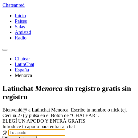
Chatear
.red
Inicio
Paises
Salas
Amistad
Radio
Chatear
LatinChat
España
Menorca
Latinchat
Menorca
sin registro gratis sin
registro
Bienvenid@ a Latinchat Menorca, Escribe tu nombre o nick (ej.
Cecilia-27) y pulsa en el Boton de "CHATEAR".
ELEGÍ UN APODO Y ENTRÁ GRATIS
Introduce tu apodo para entrar al chat
@