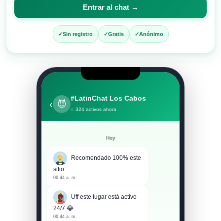
para
Entrar al chat →
entrar
al
Sin registro
Gratis
Anónimo
chat
#LatinChat Los Cabos
‹
😈
324 activos ahora
Hoy
Recomendado 100% este
sitio
06:44 a. m.
Uff este lugar está activo
24/7 😂
06:44 a. m.