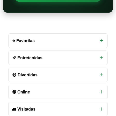
Otras
salas
⭐ Favoritas
de
chat
disponibles
🎉 Entretenidas
😄 Divertidas
🟢 Online
👥 Visitadas