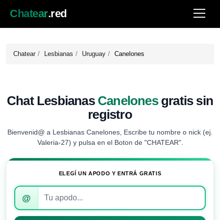
Chatear
.red
Chatear
Lesbianas
Uruguay
Canelones
Chat Lesbianas
Canelones
gratis sin
registro
Bienvenid@ a Lesbianas Canelones, Escribe tu nombre o nick (ej.
Valeria-27) y pulsa en el Boton de "CHATEAR".
ELEGÍ UN APODO Y ENTRÁ GRATIS
Introduce
@
tu
apodo