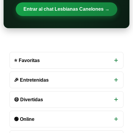
Entrar al chat Lesbianas Canelones →
Otras
salas
⭐ Favoritas
de
chat
disponibles
🎉 Entretenidas
😄 Divertidas
🟢 Online