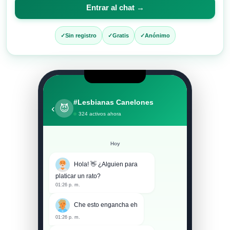
para
Entrar al chat →
entrar
al
Sin registro
Gratis
Anónimo
chat
#Lesbianas Canelones
‹
😈
324 activos ahora
Hoy
Hola! 👋 ¿Alguien para
platicar un rato?
01:26 p. m.
Che esto engancha eh
01:26 p. m.