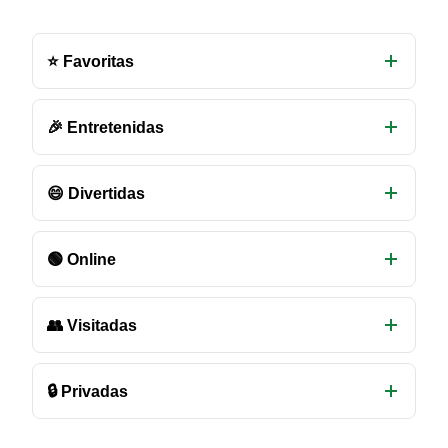
Otras
salas
⭐ Favoritas
de
chat
disponibles
🎉 Entretenidas
😄 Divertidas
🟢 Online
👥 Visitadas
🔒 Privadas