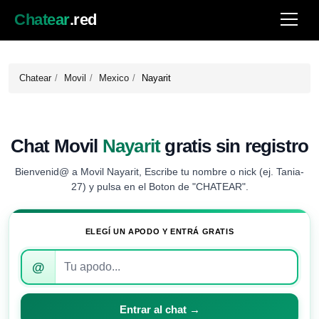
Chatear
.red
Chatear
Movil
Mexico
Nayarit
Chat Movil
Nayarit
gratis sin registro
Bienvenid@ a Movil Nayarit, Escribe tu nombre o nick (ej. Tania-
27) y pulsa en el Boton de "CHATEAR".
ELEGÍ UN APODO Y ENTRÁ GRATIS
Introduce
@
tu
apodo
para
Entrar al chat →