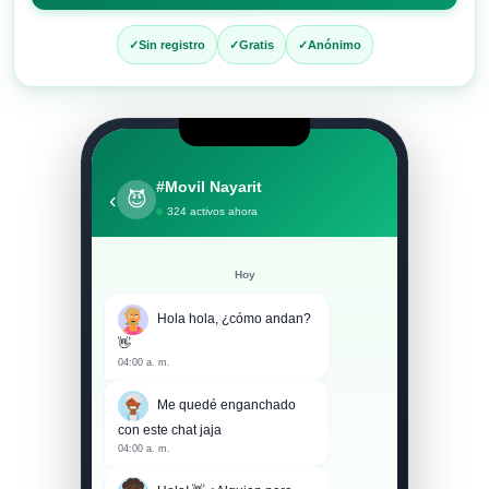
entrar
al
Sin registro
Gratis
Anónimo
chat
#Movil Nayarit
‹
😈
324 activos ahora
Hoy
Hola hola, ¿cómo andan?
👋
04:00 a. m.
Me quedé enganchado
con este chat jaja
04:00 a. m.