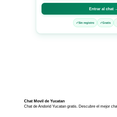
para
Entrar al chat 
entrar
al
chat
Sin registro
Gratis
Chat Movil de Yucatan
Chat de Andorid Yucatan gratis. Descubre el mejor cha