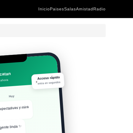
Inicio
Paises
Salas
Amistad
Radio
catan
Acceso rápido
 ahora
⚡
entra en segundos
Hoy
xpectativas y mira
gente linda ✨