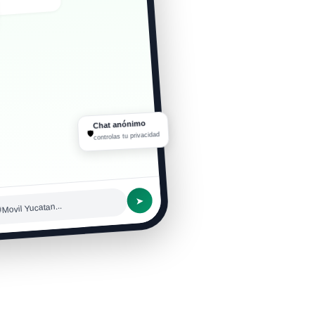
r hace hoy 🥵
Chat anónimo
🛡
controlas tu privacidad
➤
#Movil Yucatan...