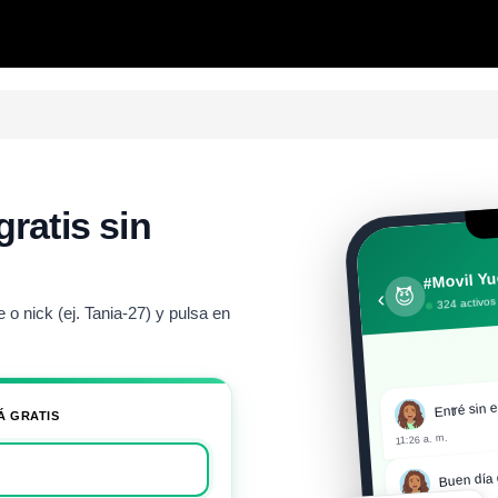
gratis sin
#Movil Yu
😈
‹
324 activos
o nick (ej. Tania-27) y pulsa en
Entré sin e
Á GRATIS
11:26 a. m.
Buen día 