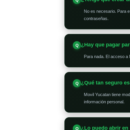
No es necesario. Para en
contraseñas.
¿Hay que pagar par
Para nada. El acceso a 
¿Qué tan seguro e
Movil Yucatan tiene mo
información personal.
¿Lo puedo abrir en 