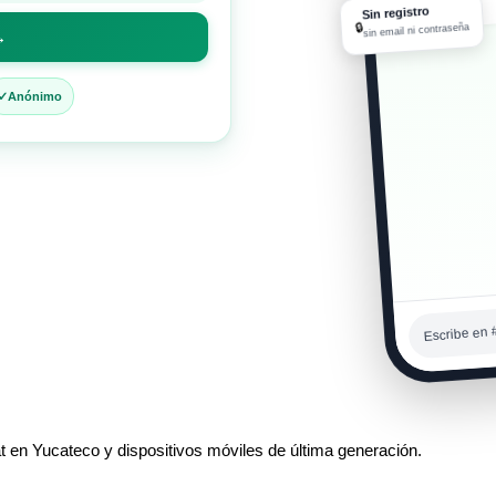
11:26 a. m.
Sin registro
🔒
sin email ni contraseña
→
Qué calo
11:26 a. m.
Anónimo
Escribe en 
t en Yucateco y dispositivos móviles de última generación.