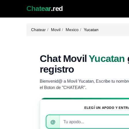
Chatear
.red
Chatear
Movil
Mexico
Yucatan
Chat Movil
Yucatan
registro
Bienvenid@ a Movil Yucatan, Escribe tu nombre 
el Boton de "CHATEAR".
ELEGÍ UN APODO Y ENTR
Introduce
@
tu
apodo