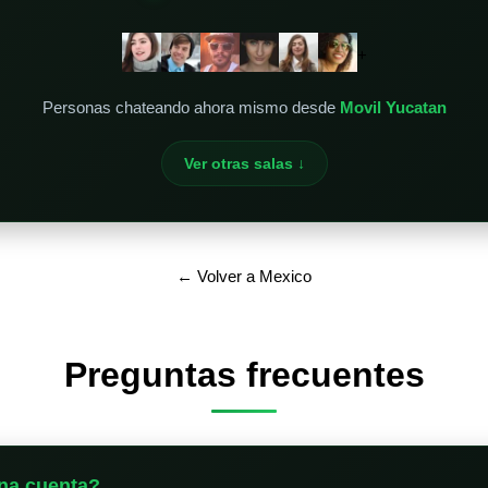
+
Personas chateando ahora mismo desde
Movil Yucatan
Ver otras salas ↓
← Volver a Mexico
Preguntas frecuentes
na cuenta?