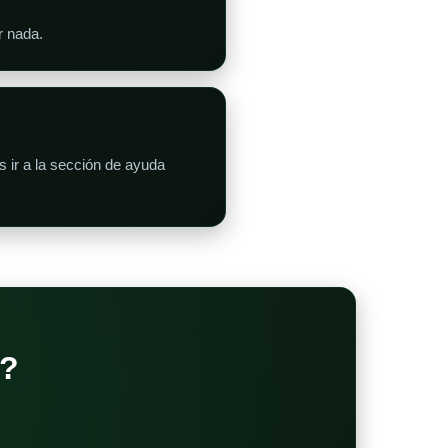
r nada.
 ir a la sección de ayuda
?