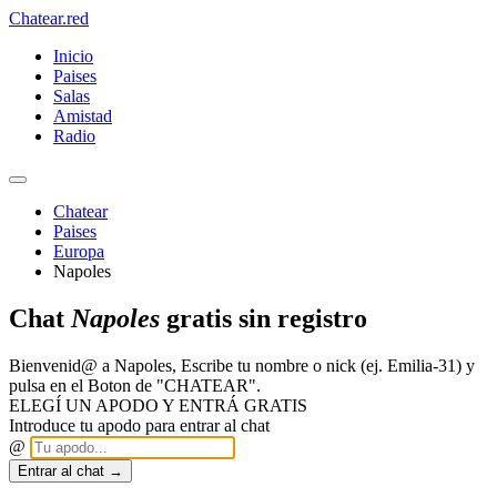
Chatear
.red
Inicio
Paises
Salas
Amistad
Radio
Chatear
Paises
Europa
Napoles
Chat
Napoles
gratis sin registro
Bienvenid@ a Napoles, Escribe tu nombre o nick (ej. Emilia-31) y
pulsa en el Boton de "CHATEAR".
ELEGÍ UN APODO Y ENTRÁ GRATIS
Introduce tu apodo para entrar al chat
@
Entrar al chat →