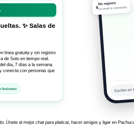
06:08 p. m.
Sin registro
🔒
sin email ni contraseña
→
vueltas. ✨ Salas de
línea gratuita y sin registro
 de Soto en tiempo real.
del día, 7 días a la semana.
y conecta con personas que
Escribe en 
Anónimo
o. Únete al mejor chat para platicar, hacer amigos y ligar en Pachuc