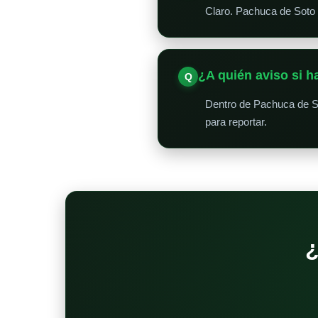
Claro. Pachuca de Soto s
¿A quién aviso si 
Dentro de Pachuca de So
para reportar.
¿