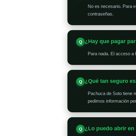
No es necesario. Para en
contraseñas.
¿Hay que pagar par
Para nada. El acceso a 
¿Qué tan seguro e
Pachuca de Soto tiene 
pedimos información per
¿Lo puedo abrir en 