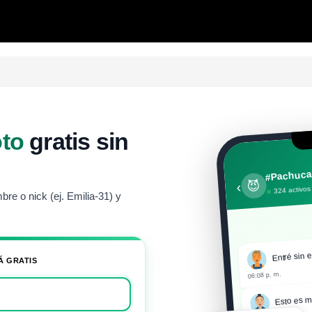
to
gratis sin
#Pachuca
😈
‹
324 activos
e o nick (ej. Emilia-31) y
Entré sin e
Á GRATIS
06:08 p. m.
Esto es m