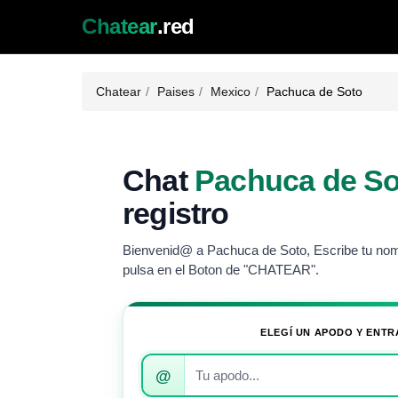
Chatear
.red
Chatear
Paises
Mexico
Pachuca de Soto
Chat
Pachuca de So
registro
Bienvenid@ a Pachuca de Soto, Escribe tu nombr
pulsa en el Boton de "CHATEAR".
ELEGÍ UN APODO Y ENTR
Introduce
@
tu
apodo