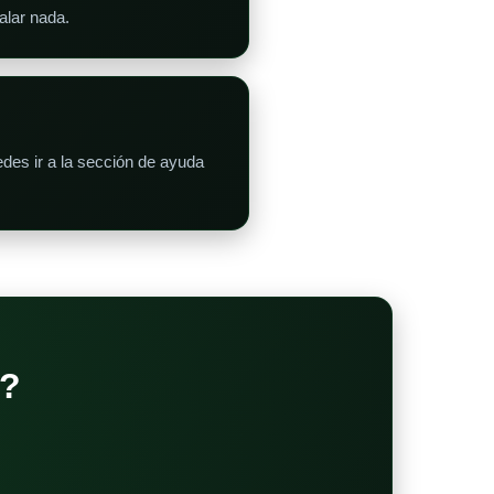
alar nada.
es ir a la sección de ayuda
?