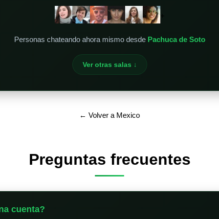
+
Personas chateando ahora mismo desde
Pachuca de Soto
Ver otras salas ↓
← Volver a Mexico
Preguntas frecuentes
na cuenta?