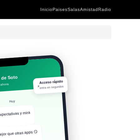
Inicio
Paises
Salas
Amistad
Radio
 de Soto
Acceso rápido
 ahora
⚡
entra en segundos
Hoy
xpectativas y mira
ejor que otras apps 😏