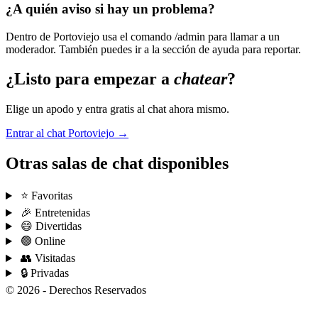
¿A quién aviso si hay un problema?
Dentro de Portoviejo usa el comando /admin para llamar a un
moderador. También puedes ir a la sección de ayuda para reportar.
¿Listo para empezar a
chatear
?
Elige un apodo y entra gratis al chat ahora mismo.
Entrar al chat Portoviejo →
Otras salas de chat disponibles
⭐ Favoritas
🎉 Entretenidas
😄 Divertidas
🟢 Online
👥 Visitadas
🔒 Privadas
© 2026 - Derechos Reservados
Condiciones de uso
Privacidad
Ayuda
Chatear
Síguenos
Hazte fan
Diseñado por ZeroCool