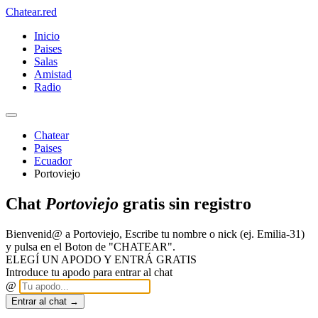
Chatear
.red
Inicio
Paises
Salas
Amistad
Radio
Chatear
Paises
Ecuador
Portoviejo
Chat
Portoviejo
gratis sin registro
Bienvenid@ a Portoviejo, Escribe tu nombre o nick (ej. Emilia-31)
y pulsa en el Boton de "CHATEAR".
ELEGÍ UN APODO Y ENTRÁ GRATIS
Introduce tu apodo para entrar al chat
@
Entrar al chat →