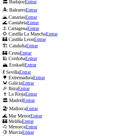
🏛 Badajoz
Entrar
🏝 Baleares
Entrar
🌋 Canarias
Entrar
🌊 Cantabria
Entrar
⚓ Cartagena
Entrar
🌻 Castilla La Mancha
Entrar
🏰 Castilla Leon
Entrar
🏗 Cataluña
Entrar
🏰 Ceuta
Entrar
🕌 Cordoba
Entrar
🏔 Euskadi
Entrar
💃 Sevilla
Entrar
🌳 Extremadura
Entrar
🦀 Galicia
Entrar
🎉 Ibiza
Entrar
🍷 La Rioja
Entrar
🏛 Madrid
Entrar
🏖 Mallorca
Entrar
🌊 Mar Menor
Entrar
🏰 Melilla
Entrar
🐴 Menorca
Entrar
🍋 Murcia
Entrar