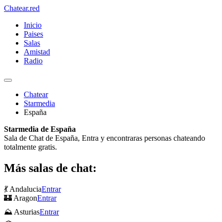
Chatear
.red
Inicio
Paises
Salas
Amistad
Radio
Chatear
Starmedia
España
Starmedia de España
Sala de Chat de España, Entra y encontraras personas chateando
totalmente gratis.
Más salas de chat:
💃 Andalucia
Entrar
🏰 Aragon
Entrar
⛰ Asturias
Entrar