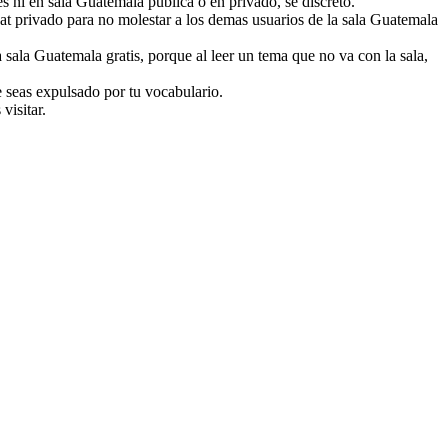
s ni en sala Guatemala publica o en privado, se discreto.
chat privado para no molestar a los demas usuarios de la sala Guatemala
sala Guatemala gratis, porque al leer un tema que no va con la sala,
e seas expulsado por tu vocabulario.
visitar.