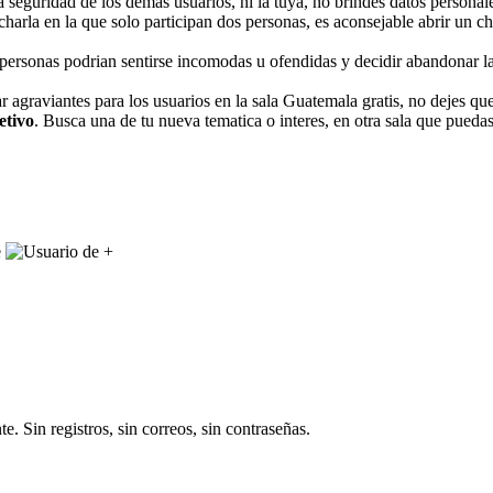
 seguridad de los demas usuarios, ni la tuya, no brindes datos personale
 charla en la que solo participan dos personas, es aconsejable abrir un 
personas podrian sentirse incomodas u ofendidas y decidir abandonar la 
r agraviantes para los usuarios en la sala Guatemala gratis, no dejes qu
etivo
. Busca una de tu nueva tematica o interes, en otra sala que puedas 
+
e. Sin registros, sin correos, sin contraseñas.