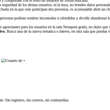
o y comportate con el resto de usuarios de forma educada.
 seguridad de los demas usuarios, ni la tuya, no brindes datos personal
 charla en la que solo participan dos personas, es aconsejable abrir un 
personas podrian sentirse incomodas u ofendidas y decidir abandonar la 
r agraviantes para los usuarios en la sala Neuquen gratis, no dejes que 
ivo
. Busca una de tu nueva tematica o interes, en otra sala que puedas vi
+
e. Sin registros, sin correos, sin contraseñas.