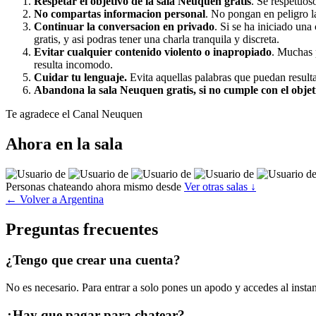
Respetar el objetivo de la sala Neuquen gratis
. Se respetuos
No compartas informacion personal
. No pongan en peligro la
Continuar la conversacion en privado
. Si se ha iniciado una
gratis, y asi podras tener una charla tranquila y discreta.
Evitar cualquier contenido violento o inapropiado
. Muchas 
resulta incomodo.
Cuidar tu lenguaje.
Evita aquellas palabras que puedan resulta
Abandona la sala Neuquen gratis, si no cumple con el objet
Te agradece el Canal Neuquen
Ahora en la sala
Personas chateando ahora mismo desde
Ver otras salas ↓
← Volver a Argentina
Preguntas frecuentes
¿Tengo que crear una cuenta?
No es necesario. Para entrar a solo pones un apodo y accedes al instant
¿Hay que pagar para chatear?