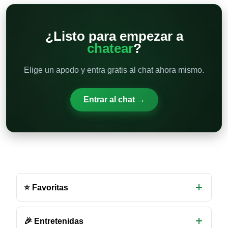
¿Listo para empezar a
chatear
?
Elige un apodo y entra gratis al chat ahora mismo.
Entrar al chat →
Otras
salas
⭐ Favoritas
de
chat
disponibles
🎉 Entretenidas